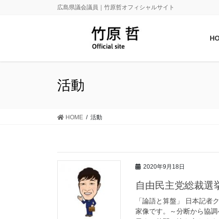
広島県議会議員｜竹原哲オフィシャルサイト
H
活動
HOME
活動
2020年9月18日
自由民主党総裁選
「論語と算盤」 日本記者
家像です。～分断から協調