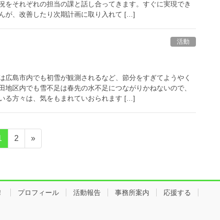
況をそれぞれの担当の課と話し合ってきます。すぐに実現でき
が、改善したり次期計画に取り入れて […]
活動
は広島市内でも初雪が観測されるなど、節分をすぎてようやく
田地区内でも雪不足は春先の水不足につながりかねないので、
る方々は、気をもまれていおられます […]
1
2
»
！
プロフィール
活動報告
事務所案内
応援する