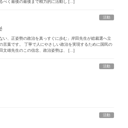
べく最後の最後まで精力的に活動し […]
活動
挙
ない、正姿勢の政治を真っすぐに歩む」岸田先生が総裁選へ立
の言葉です。 丁寧で人にやさしい政治を実現するために国民の
文雄先生のこの信念、政治姿勢は、 […]
活動
活動