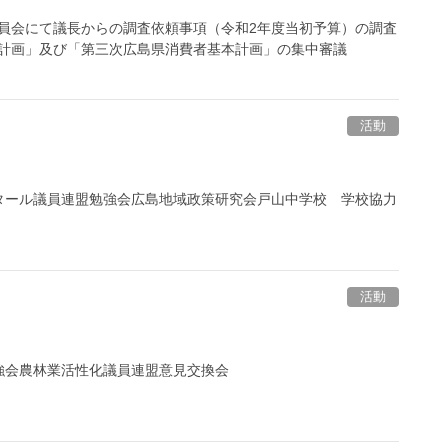
員会にて議長からの調査依頼事項（令和2年度当初予算）の調査
計画」及び「第三次広島県消費者基本計画」の集中審議
活動
タール議員連盟勉強会広島地域政策研究会戸山中学校 学校協力
活動
強会農林業活性化議員連盟意見交換会