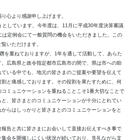
り心より感謝申し上げます。
うとしています。今年度は、11月に平成30年度決算審議
には定例会にて一般質問の機会をいただきました。この
ご覧いただけます。
鑽を重ねておりますが、1年を通して活動して、あらた
す。広島県と政令指定都市広島市の間で、県は市への助
れている中でも、地元の皆さまのご提案や要望を伝えて
役割と痛感しております。その役割を果たすために、何
のコミュニケーションを重ねることこそ1番大切なことで
ると、皆さまとのコミュニケーションが十分にとれてい
れからはしっかりと皆さまとのコミュニケーションをと
報告と共に皆さまにお会いして直接お伝えすべき事で
り集会を開催しにくい状況が続いており、失礼ながら文