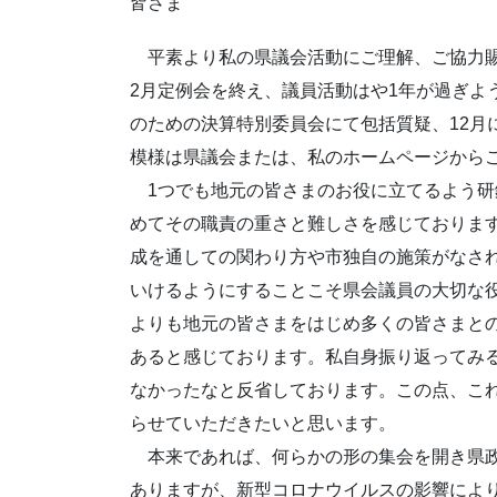
皆さま
平素より私の県議会活動にご理解、ご協力賜
2月定例会を終え、議員活動はや1年が過ぎよ
のための決算特別委員会にて包括質疑、12月
模様は県議会または、私のホームページから
1つでも地元の皆さまのお役に立てるよう研
めてその職責の重さと難しさを感じておりま
成を通しての関わり方や市独自の施策がなさ
いけるようにすることこそ県会議員の大切な
よりも地元の皆さまをはじめ多くの皆さまと
あると感じております。私自身振り返ってみ
なかったなと反省しております。この点、こ
らせていただきたいと思います。
本来であれば、何らかの形の集会を開き県政
ありますが、新型コロナウイルスの影響によ